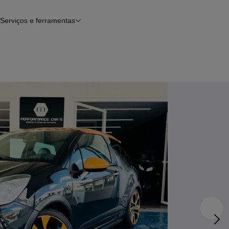
Serviços e ferramentas
Financiamento
Avaliar o meu carro
iamento
Serviço de check-up
Histórico do veículo
Notícias e artigos