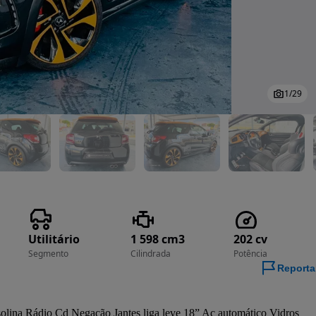
1
/
29
Utilitário
1 598 cm3
202 cv
Segmento
Cilindrada
Potência
Reporta
ina Rádio Cd Negação Jantes liga leve 18” Ac automático Vidros 