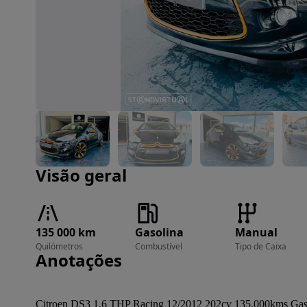
Imagem 1 de 29
Visão geral
135 000 km
Gasolina
Manual
Quilómetros
Combustível
Tipo de Caixa
Anotações
Citroen DS3 1.6 THP Racing 12/2012 202cv 135.000kms Gasol