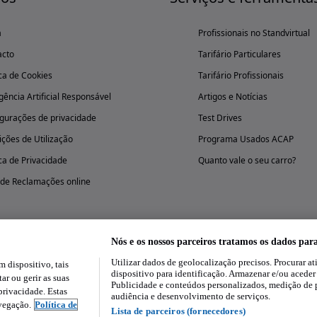
a
Profissionais no Standvirtual
acto
Tarifário Particulares
ica de Cookies
Tarifário Profissionais
igência Artificial Responsável
Artigos e Notícias
gurações de privacidade
Test Drives
ções de Utilização
Programa Usados ACAP
ica de Privacidade
Quanto vale o seu carro?
 de Reclamações online
Nós e os nossos parceiros tratamos os dados par
Utilizar dados de geolocalização precisos. Procurar at
dispositivo, tais
Experimenta a aplicação
dispositivo para identificação. Armazenar e/ou aceder
ar ou gerir as suas
Publicidade e conteúdos personalizados, medição de 
rivacidade. Estas
audiência e desenvolvimento de serviços.
avegação.
Política de
Lista de parceiros (fornecedores)