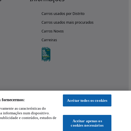
Carros usados por Distrito
Carros usados mais procurados
Carros Novos
Carreiras
a fornecermos:
Aceitar todos os cookies
ivamente as características do
 a informações num dispositivo.
publicidade e conteúdos, estudos de
Aceitar apenas os
cookies necessários