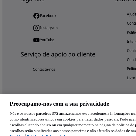
Ajud
Facebook
Cont
Instagram
Polít
YouTube
Intel
Confi
Serviço de apoio ao cliente
Condi
Polít
Contacte-nos
Livro
Preocupamo-nos com a sua privacidade
Nós e os nossos parceiros
375
armazenamos e/ou acedemos a informações num 
como identificadores únicos em cookies para tratar dados pessoais. Pode aceit
escolhas clicando abaixo ou em qualquer momento na página da política de p
escolhas serão sinalizadas aos nossos parceiros e não afetarão os dados de n