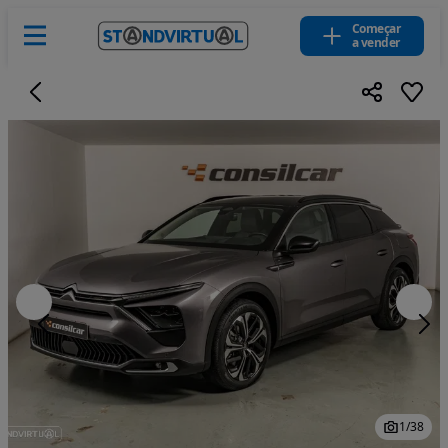
Começar
a vender
1
/
38