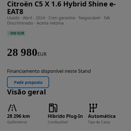
Citroën C5 X 1.6 Hybrid Shine e-
Imagem 1 de 38
EAT8
Usado · Abril · 2024 · Com garantia · Negociável · IVA
Discriminado · Aceita retoma
-
500 EUR
28 980
EUR
Financiamento disponível neste Stand
Pedir proposta
Visão geral
28 296 km
Híbrido Plug-In
Automática
Quilómetros
Combustível
Tipo de Caixa