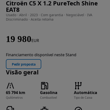
Citroën C5 X 1.2 PureTech Shine
Imagem 1 de 28
EAT8
Usado · Abril · 2023 · Com garantia · Negociável · IVA
Discriminado · Aceita retoma
19 980
EUR
Financiamento disponível neste Stand
Pedir proposta
Visão geral
65 794 km
Gasolina
Automática
Quilómetros
Combustível
Tipo de Caixa