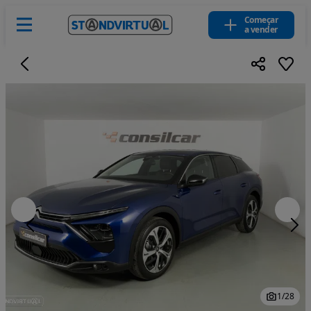
Começar
a vender
1
/
28