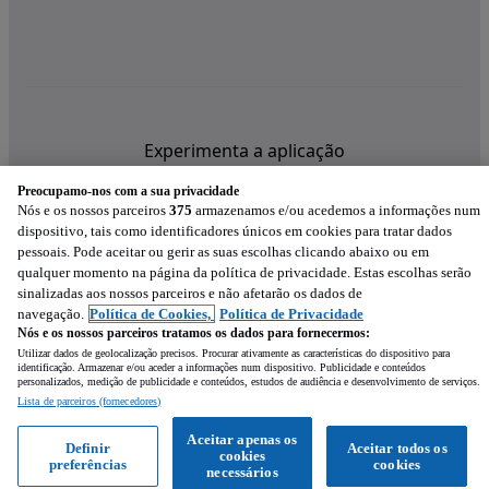
Experimenta a aplicação
Preocupamo-nos com a sua privacidade
Nós e os nossos parceiros
375
armazenamos e/ou acedemos a informações num
dispositivo, tais como identificadores únicos em cookies para tratar dados
pessoais. Pode aceitar ou gerir as suas escolhas clicando abaixo ou em
qualquer momento na página da política de privacidade. Estas escolhas serão
sinalizadas aos nossos parceiros e não afetarão os dados de
navegação.
Política de Cookies,
Política de Privacidade
Nós e os nossos parceiros tratamos os dados para fornecermos:
Utilizar dados de geolocalização precisos. Procurar ativamente as características do dispositivo para
identificação. Armazenar e/ou aceder a informações num dispositivo. Publicidade e conteúdos
personalizados, medição de publicidade e conteúdos, estudos de audiência e desenvolvimento de serviços.
Lista de parceiros (fornecedores)
Mensagem
Aceitar apenas os
Definir
Aceitar todos os
cookies
preferências
cookies
Ligar
WhatsApp
necessários