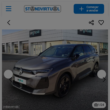
Começar
a vender
1
/
24