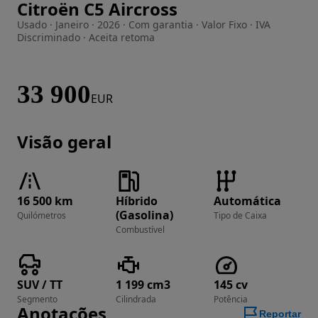
Citroën C5 Aircross
Imagem 1 de 24
Usado · Janeiro · 2026 · Com garantia · Valor Fixo · IVA
Discriminado · Aceita retoma
33 900
EUR
Visão geral
16 500 km
Híbrido
Automática
(Gasolina)
Quilómetros
Tipo de Caixa
Combustível
SUV / TT
1 199 cm3
145 cv
Segmento
Cilindrada
Potência
Anotações
Reportar