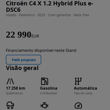
Citroën C4 X 1.2 Hybrid Plus e-
Imagem 1 de 28
DSC6
Usado · Fevereiro · 2025 · Com garantia · Valor Fixo
22 990
EUR
Financiamento disponível neste Stand
Pedir proposta
Visão geral
17 258 km
Gasolina
Automática
Quilómetros
Combustível
Tipo de Caixa