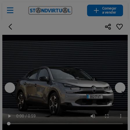
Começar
a vender