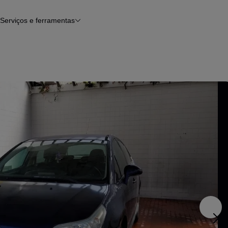
Serviços e ferramentas
Financiamento
Avaliar o meu carro
iamento
Serviço de check-up
Histórico do veículo
Notícias e artigos