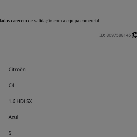
s dados carecem de validação com a equipa comercial.
ID
:
8097588145
Citroën
C4
1.6 HDi SX
Azul
5