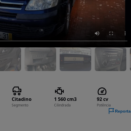
Citadino
1 560 cm3
92 cv
Segmento
Cilindrada
Potência
Reporta