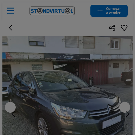
Começar
a vender