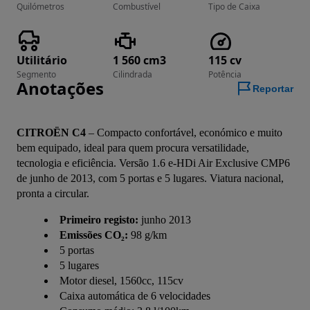
Quilómetros
Combustível
Tipo de Caixa
Utilitário
1 560 cm3
115 cv
Segmento
Cilindrada
Potência
Anotações
Reportar
CITROËN C4
 – Compacto confortável, económico e muito 
bem equipado, ideal para quem procura versatilidade, 
tecnologia e eficiência. Versão 1.6 e-HDi Air Exclusive CMP6 
de junho de 2013, com 5 portas e 5 lugares. Viatura nacional, 
pronta a circular.
Primeiro registo:
junho 2013
Emissões CO₂:
98 g/km
5 portas
5 lugares
Motor diesel, 1560cc, 115cv
Caixa automática de 6 velocidades