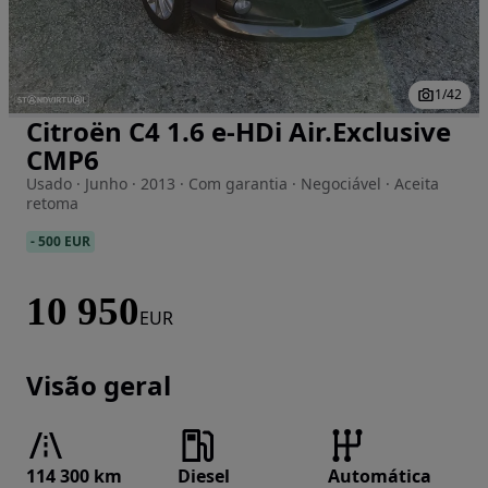
1
/
42
Citroën C4 1.6 e-HDi Air.Exclusive
Imagem 1 de 42
CMP6
Usado · Junho · 2013 · Com garantia · Negociável · Aceita
retoma
-
500 EUR
10 950
EUR
Visão geral
114 300 km
Diesel
Automática