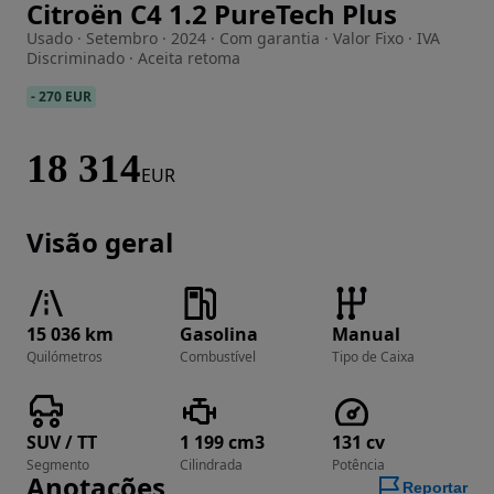
Citroën C4 1.2 PureTech Plus
Imagem 1 de 16
Usado · Setembro · 2024 · Com garantia · Valor Fixo · IVA
Discriminado · Aceita retoma
-
270 EUR
18 314
EUR
Visão geral
15 036 km
Gasolina
Manual
Quilómetros
Combustível
Tipo de Caixa
SUV / TT
1 199 cm3
131 cv
Segmento
Cilindrada
Potência
Anotações
Reportar