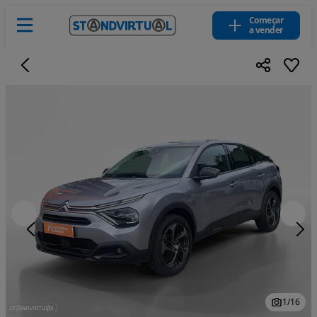
Começar
a vender
1
/
16