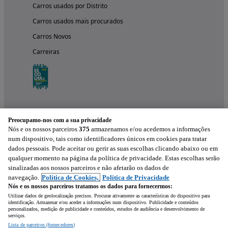
Carros usados por Distrito
Carros usados mais procurados
Carros Novos
Carreiras
Preocupamo-nos com a sua privacidade
Nós e os nossos parceiros
375
armazenamos e/ou acedemos a informações
num dispositivo, tais como identificadores únicos em cookies para tratar
dados pessoais. Pode aceitar ou gerir as suas escolhas clicando abaixo ou em
qualquer momento na página da política de privacidade. Estas escolhas serão
Experimenta a aplicação
sinalizadas aos nossos parceiros e não afetarão os dados de
navegação.
Política de Cookies,
Política de Privacidade
Nós e os nossos parceiros tratamos os dados para fornecermos:
Utilizar dados de geolocalização precisos. Procurar ativamente as características do dispositivo para
identificação. Armazenar e/ou aceder a informações num dispositivo. Publicidade e conteúdos
personalizados, medição de publicidade e conteúdos, estudos de audiência e desenvolvimento de
serviços.
Lista de parceiros (fornecedores)
Mensagem