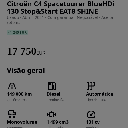
Citroën C4 Spacetourer BlueHDi
Imagem 1 de 38
130 Stop&Start EAT8 SHINE
Usado · Abril · 2021 · Com garantia · Negociável · Aceita
retoma
-
1 240 EUR
17 750
EUR
Visão geral
149 000 km
Diesel
Automática
Quilómetros
Combustível
Tipo de Caixa
Monovolume
1 499 cm3
131 cv
Segmento
Cilindrada
Potência