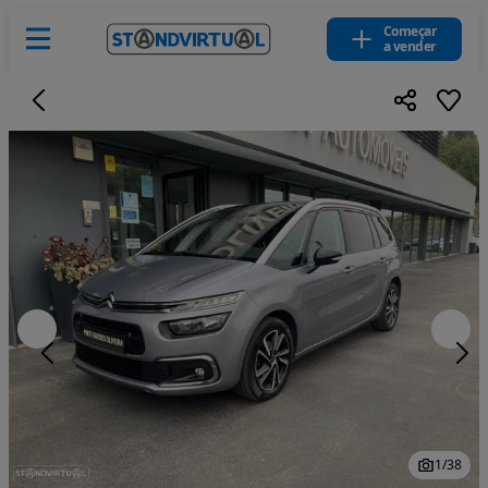
Começar
a vender
1
/
38