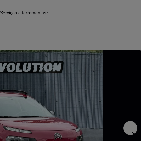
Serviços e ferramentas
Financiamento
Avaliar o meu carro
iamento
Serviço de check-up
Histórico do veículo
Notícias e artigos