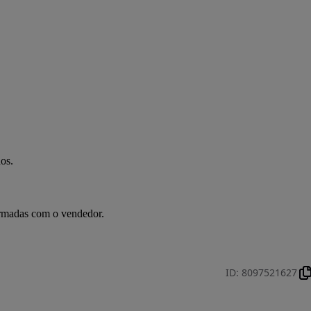
os.
irmadas com o vendedor.
ID
:
8097521627