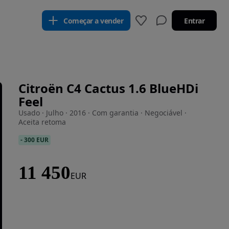
Começar a vender
Entrar
Citroën C4 Cactus 1.6 BlueHDi
Feel
Usado · Julho · 2016 · Com garantia · Negociável ·
Aceita retoma
-
300 EUR
11 450
EUR