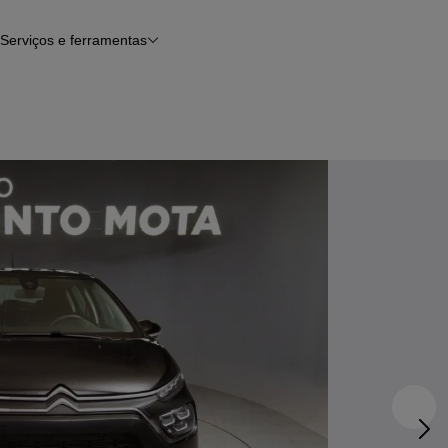
Serviços e ferramentas
Financiamento
Avaliar o meu carro
iamento
Serviço de check-up
Histórico do veículo
Notícias e artigos