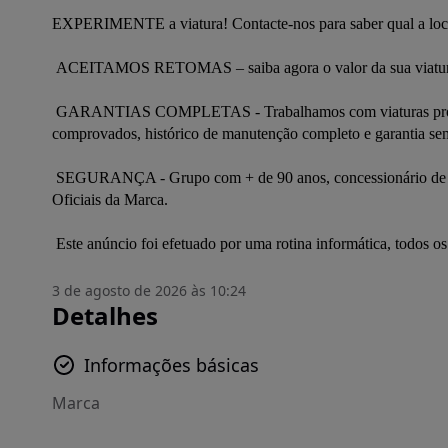
EXPERIMENTE a viatura! Contacte-nos para saber qual a localiz
 ACEITAMOS RETOMAS – saiba agora o valor da sua viatura no nosso site https://www.filintomota.pt/retomas/ 

 GARANTIAS COMPLETAS - Trabalhamos com viaturas provenientes das marcas que representamos, com quilómetros 
comprovados, histórico de manutenção completo e garantia sem
 SEGURANÇA - Grupo com + de 90 anos, concessionário de diversas Marcas de renome com mais de 10 Reparadores Autorizados 
Oficiais da Marca. 

 Este anúncio foi efetuado por uma rotina informática, todos 
3 de agosto de 2026 às 10:24
Detalhes
Informações básicas
Marca