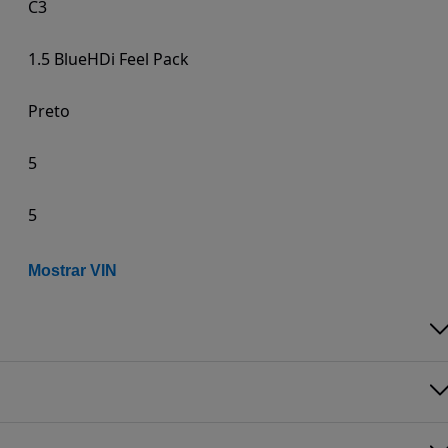
C3
1.5 BlueHDi Feel Pack
Preto
5
5
Mostrar VIN