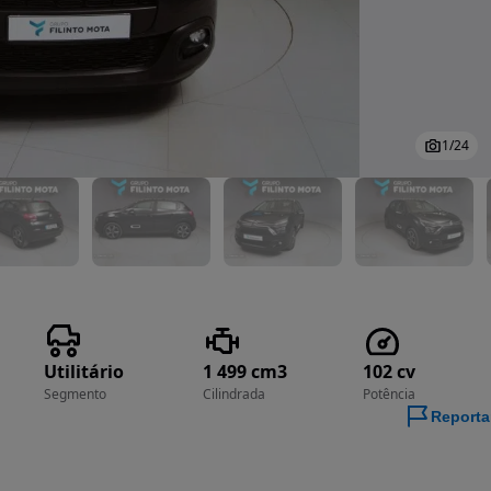
1
/
24
Utilitário
1 499 cm3
102 cv
Segmento
Cilindrada
Potência
Reporta