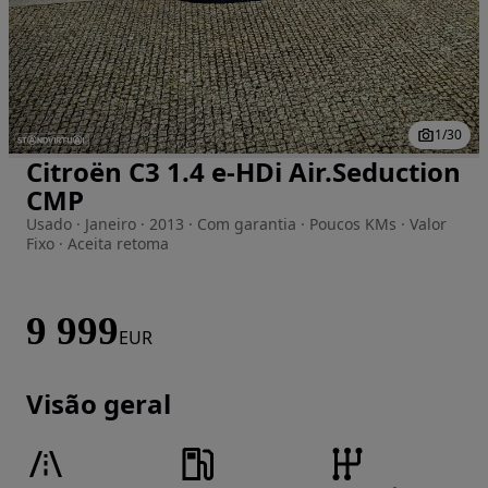
1
/
30
Citroën C3 1.4 e-HDi Air.Seduction
Imagem 1 de 30
CMP
Usado · Janeiro · 2013 · Com garantia · Poucos KMs · Valor
Fixo · Aceita retoma
9 999
EUR
Visão geral