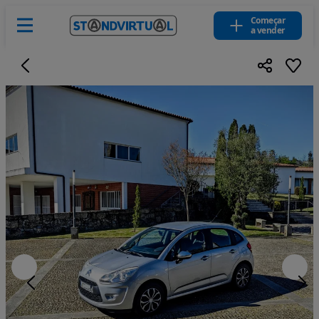
Começar
a vender