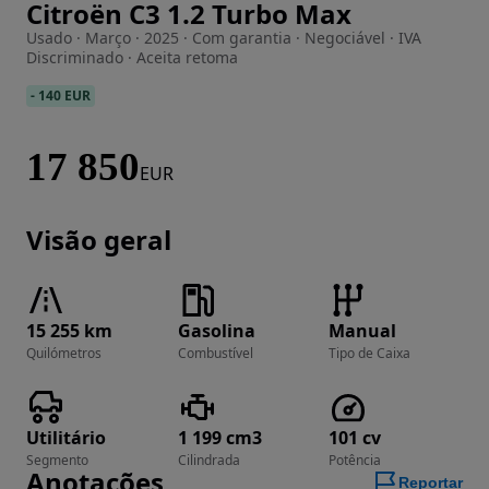
Citroën C3 1.2 Turbo Max
Imagem 1 de 34
Usado · Março · 2025 · Com garantia · Negociável · IVA
Discriminado · Aceita retoma
-
140 EUR
17 850
EUR
Visão geral
15 255 km
Gasolina
Manual
Quilómetros
Combustível
Tipo de Caixa
Utilitário
1 199 cm3
101 cv
Segmento
Cilindrada
Potência
Anotações
Reportar