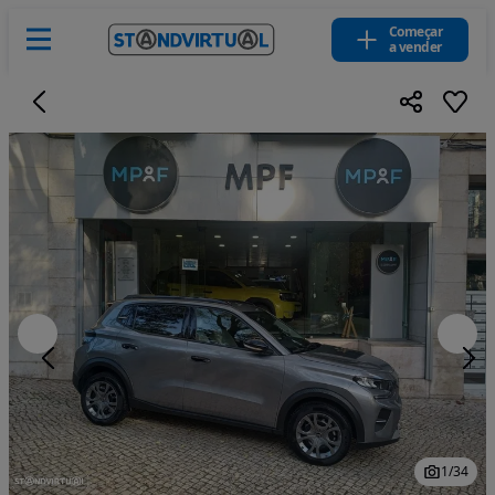
Começar
a vender
1
/
34