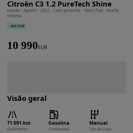
Citroën C3 1.2 PureTech Shine
Imagem 1 de 15
Usado · Agosto · 2021 · Com garantia · Valor Fixo · Aceita
retoma
-
400 EUR
10 990
EUR
Visão geral
71 091 km
Gasolina
Manual
Quilómetros
Combustível
Tipo de Caixa