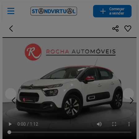
Começar
a vender