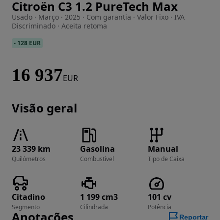
Citroën C3 1.2 PureTech Max
Imagem 1 de 16
Usado · Março · 2025 · Com garantia · Valor Fixo · IVA
Discriminado · Aceita retoma
-
128 EUR
16 937
EUR
Visão geral
23 339 km
Gasolina
Manual
Quilómetros
Combustível
Tipo de Caixa
Citadino
1 199 cm3
101 cv
Segmento
Cilindrada
Potência
Anotações
Reportar