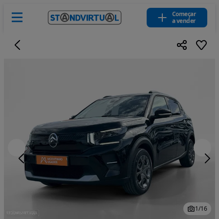
Começar
a vender
1
/
16