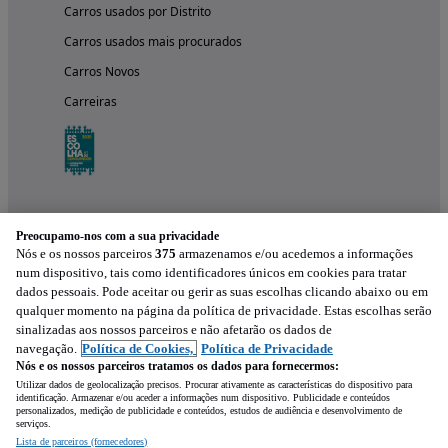
Carros usados por Distrito
Carros usados mais procurados
Carros Novos
Carreiras
Preocupamo-nos com a sua privacidade
Nós e os nossos parceiros
375
armazenamos e/ou acedemos a informações
num dispositivo, tais como identificadores únicos em cookies para tratar
dados pessoais. Pode aceitar ou gerir as suas escolhas clicando abaixo ou em
qualquer momento na página da política de privacidade. Estas escolhas serão
Experimenta a aplicação
sinalizadas aos nossos parceiros e não afetarão os dados de
navegação.
Política de Cookies,
Política de Privacidade
Nós e os nossos parceiros tratamos os dados para fornecermos:
Utilizar dados de geolocalização precisos. Procurar ativamente as características do dispositivo para
identificação. Armazenar e/ou aceder a informações num dispositivo. Publicidade e conteúdos
personalizados, medição de publicidade e conteúdos, estudos de audiência e desenvolvimento de
serviços.
Lista de parceiros (fornecedores)
Mensagem