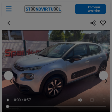
Começar
a vender