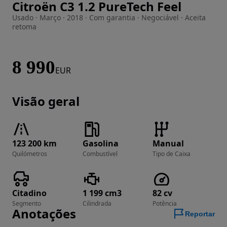
Citroën C3 1.2 PureTech Feel
Imagem 1 de 18
Usado · Março · 2018 · Com garantia · Negociável · Aceita
retoma
8 990
EUR
Visão geral
123 200 km
Gasolina
Manual
Quilómetros
Combustível
Tipo de Caixa
Citadino
1 199 cm3
82 cv
Segmento
Cilindrada
Potência
Anotações
Reportar