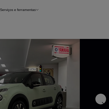
Serviços e ferramentas
Financiamento
Avaliar o meu carro
iamento
Serviço de check-up
Histórico do veículo
Notícias e artigos