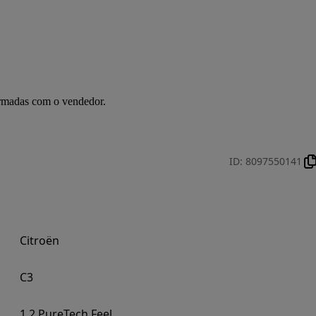
irmadas com o vendedor.
ID
:
8097550141
Citroën
C3
1.2 PureTech Feel