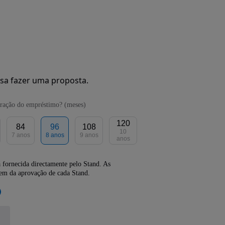
sa fazer uma proposta.
ração do empréstimo? (meses)
120
84
96
108
10
7 anos
8 anos
9 anos
anos
 fornecida directamente pelo Stand. As
dem da aprovação de cada Stand.