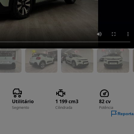
Utilitário
1 199 cm3
82 cv
Segmento
Cilindrada
Potência
Reporta