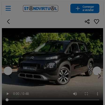
Começar
a vender