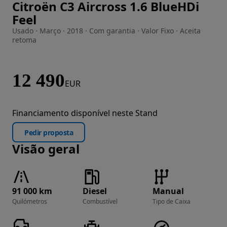
Citroën C3 Aircross 1.6 BlueHDi
Imagem 1 de 51
Feel
Usado · Março · 2018 · Com garantia · Valor Fixo · Aceita
retoma
12 490
EUR
Financiamento disponível neste Stand
Pedir proposta
Visão geral
91 000 km
Diesel
Manual
Quilómetros
Combustível
Tipo de Caixa