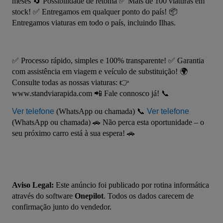
meses 🔄 Possibilidade de retoma ✅ Mais de 100 viaturas em 
stock! ✅ Entregamos em qualquer ponto do país! 📦 
Entregamos viaturas em todo o país, incluindo Ilhas.
✅ Processo rápido, simples e 100% transparente! ✅ Garantia 
com assistência em viagem e veículo de substituição! 🌍 
Consulte todas as nossas viaturas: 👉 
www.standviarapida.com 📲 Fale connosco já! 📞 
Ver telefone
 (WhatsApp ou chamada) 📞 
Ver telefone
(WhatsApp ou chamada) 🚗 Não perca esta oportunidade – o 
seu próximo carro está à sua espera! 🚗
Aviso Legal:
 Este anúncio foi publicado por rotina informática 
através do software 
Onepilot
. Todos os dados carecem de 
confirmação junto do vendedor.