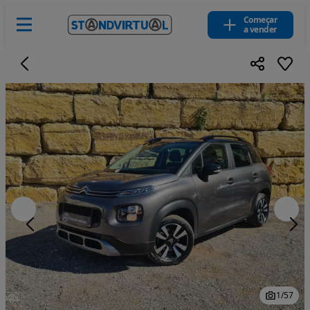
Começar
a vender
1
/
57