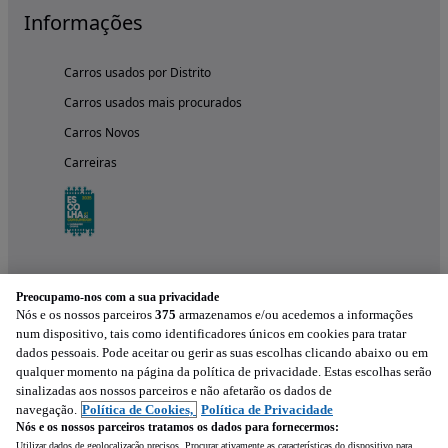
Informações
Carros usados por Distrito
Carros usados mais procurados
Carros Novos
Carreiras
Preocupamo-nos com a sua privacidade
Nós e os nossos parceiros
375
armazenamos e/ou acedemos a informações
num dispositivo, tais como identificadores únicos em cookies para tratar
dados pessoais. Pode aceitar ou gerir as suas escolhas clicando abaixo ou em
qualquer momento na página da política de privacidade. Estas escolhas serão
Experimenta a aplicação
sinalizadas aos nossos parceiros e não afetarão os dados de
navegação.
Política de Cookies,
Política de Privacidade
Nós e os nossos parceiros tratamos os dados para fornecermos:
Utilizar dados de geolocalização precisos. Procurar ativamente as características do dispositivo para