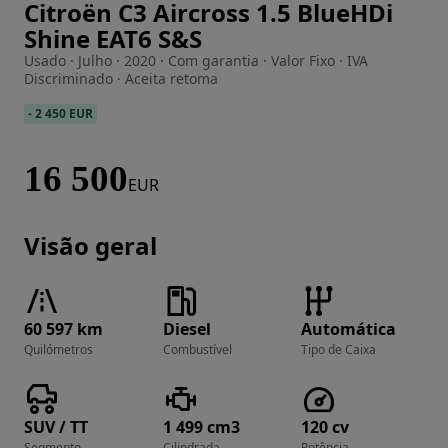
Citroën C3 Aircross 1.5 BlueHDi
Imagem 1 de 57
Shine EAT6 S&S
Usado · Julho · 2020 · Com garantia · Valor Fixo · IVA
Discriminado · Aceita retoma
-
2 450 EUR
16 500
EUR
Visão geral
60 597 km
Diesel
Automática
Quilómetros
Combustível
Tipo de Caixa
SUV / TT
1 499 cm3
120 cv
Segmento
Cilindrada
Potência