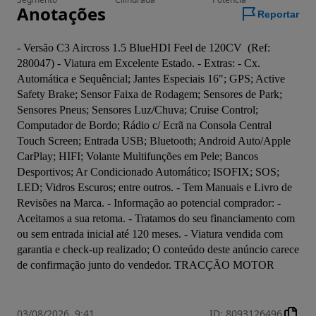
Anotações
Reportar
- Versão C3 Aircross 1.5 BlueHDI Feel de 120CV  (Ref: 
280047) - Viatura em Excelente Estado. - Extras: - Cx. 
Automática e Sequêncial; Jantes Especiais 16"; GPS; Active 
Safety Brake; Sensor Faixa de Rodagem; Sensores de Park; 
Sensores Pneus; Sensores Luz/Chuva; Cruise Control; 
Computador de Bordo; Rádio c/ Ecrã na Consola Central 
Touch Screen; Entrada USB; Bluetooth; Android Auto/Apple 
CarPlay; HIFI; Volante Multifunções em Pele; Bancos 
Desportivos; Ar Condicionado Automático; ISOFIX; SOS; 
LED; Vidros Escuros; entre outros. - Tem Manuais e Livro de 
Revisões na Marca. - Informação ao potencial comprador: - 
Aceitamos a sua retoma. - Tratamos do seu financiamento com 
ou sem entrada inicial até 120 meses. - Viatura vendida com 
garantia e check-up realizado; O conteúdo deste anúncio carece 
de confirmação junto do vendedor. TRACÇÃO MOTOR
03/08/2026, 9:41
ID
:
8093126496