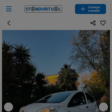
Começar
a vender