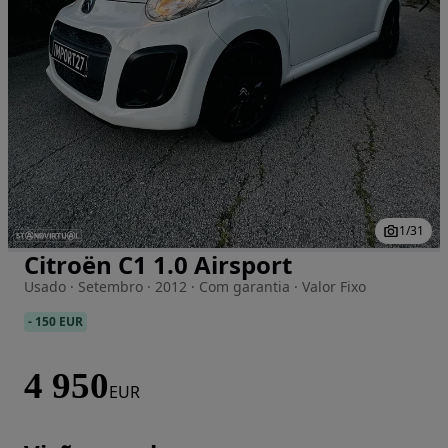
1
/
31
Citroën C1 1.0 Airsport
Imagem 1 de 31
Usado · Setembro · 2012 · Com garantia · Valor Fixo
-
150 EUR
4 950
EUR