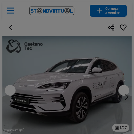
Começar
a vender
1
/
27