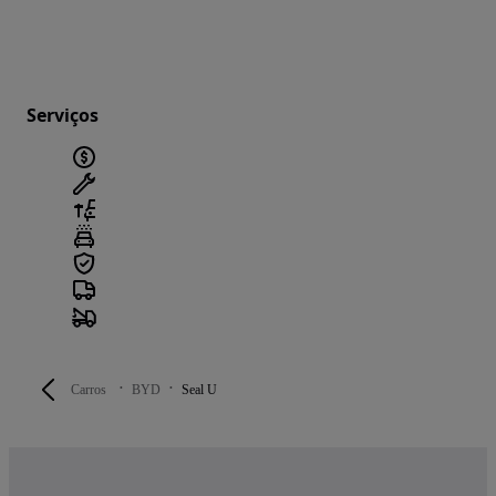
Serviços
Carros
BYD
Seal U