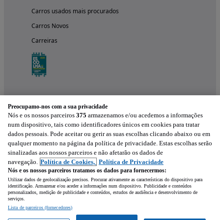
Carros usados mais procurados
Carros Novos
Carreiras
Preocupamo-nos com a sua privacidade
Nós e os nossos parceiros
375
armazenamos e/ou acedemos a informações
num dispositivo, tais como identificadores únicos em cookies para tratar
dados pessoais. Pode aceitar ou gerir as suas escolhas clicando abaixo ou em
qualquer momento na página da política de privacidade. Estas escolhas serão
Experimenta a aplicação
sinalizadas aos nossos parceiros e não afetarão os dados de
navegação.
Política de Cookies,
Política de Privacidade
Nós e os nossos parceiros tratamos os dados para fornecermos:
Utilizar dados de geolocalização precisos. Procurar ativamente as características do dispositivo para
identificação. Armazenar e/ou aceder a informações num dispositivo. Publicidade e conteúdos
personalizados, medição de publicidade e conteúdos, estudos de audiência e desenvolvimento de
serviços.
Lista de parceiros (fornecedores)
Mensagem