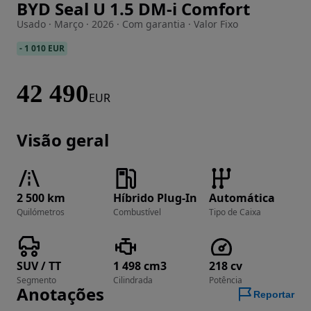
BYD Seal U 1.5 DM-i Comfort
Imagem 1 de 27
Usado · Março · 2026 · Com garantia · Valor Fixo
-
1 010 EUR
42 490
EUR
Visão geral
2 500 km
Híbrido Plug-In
Automática
Quilómetros
Combustível
Tipo de Caixa
SUV / TT
1 498 cm3
218 cv
Segmento
Cilindrada
Potência
Anotações
Reportar