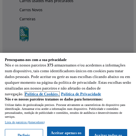
Carros usados mais procurados
Carros Novos
Carreiras
Preocupamo-nos com a sua privacidade
Nós e os nossos parceiros
375
armazenamos e/ou acedemos a informações
num dispositivo, tais como identificadores únicos em cookies para tratar
dados pessoais. Pode aceitar ou gerir as suas escolhas clicando abaixo ou em
qualquer momento na página da política de privacidade. Estas escolhas serão
Experimenta a aplicação
sinalizadas aos nossos parceiros e não afetarão os dados de
navegação.
Política de Cookies,
Política de Privacidade
Nós e os nossos parceiros tratamos os dados para fornecermos:
Utilizar dados de geolocalização precisos. Procurar ativamente as características do dispositivo para
identificação. Armazenar e/ou aceder a informações num dispositivo. Publicidade e conteúdos
personalizados, medição de publicidade e conteúdos, estudos de audiência e desenvolvimento de
serviços.
Lista de parceiros (fornecedores)
Mensagem
Aceitar apenas os
Definir
Aceitar todos os