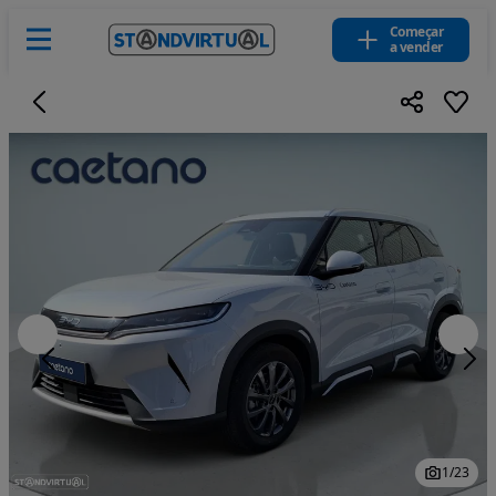
Começar
a vender
1
/
23