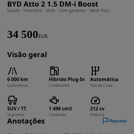
BYD Atto 2 1.5 DM-i Boost
Imagem 1 de 23
Usado · Fevereiro · 2026 · Com garantia · Valor Fixo
34 500
EUR
Visão geral
6 000 km
Híbrido Plug-In
Automática
Quilómetros
Combustível
Tipo de Caixa
SUV / TT
1 498 cm3
212 cv
Segmento
Cilindrada
Potência
Anotações
Reportar