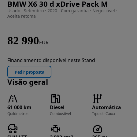
BMW X6 30 d xDrive Pack M
Imagem 1 de 48
Usado · Setembro · 2020 · Com garantia · Negociável ·
Aceita retoma
82 990
EUR
Financiamento disponível neste Stand
Pedir proposta
Visão geral
61 000 km
Diesel
Automática
Quilómetros
Combustível
Tipo de Caixa