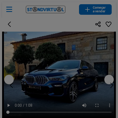
Começar
a vender