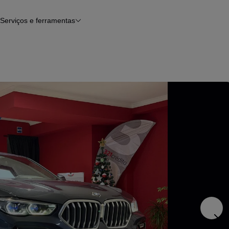
Serviços e ferramentas
Financiamento
Avaliar o meu carro
iamento
Serviço de check-up
Histórico do veículo
Notícias e artigos