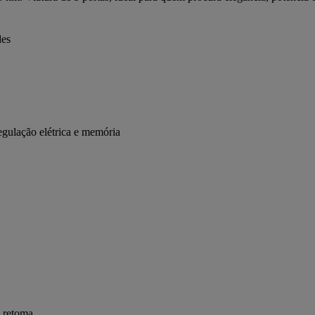
des
egulação elétrica e memória
 retoma.