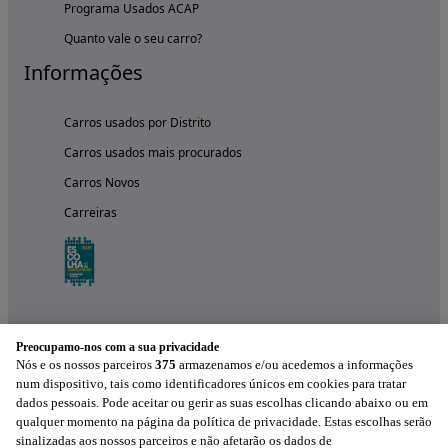
Programa Usados ACAP
Quanto vale o seu carro?
Informações
Carros usados por Distrito
Carros usados mais procurados
Carros Novos
Carreiras
Preocupamo-nos com a sua privacidade
Nós e os nossos parceiros
375
armazenamos e/ou acedemos a informações
num dispositivo, tais como identificadores únicos em cookies para tratar
dados pessoais. Pode aceitar ou gerir as suas escolhas clicando abaixo ou em
qualquer momento na página da política de privacidade. Estas escolhas serão
Experimenta a aplicação
sinalizadas aos nossos parceiros e não afetarão os dados de