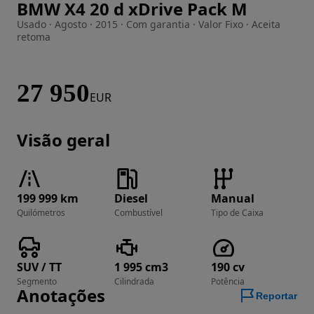
BMW X4 20 d xDrive Pack M
Imagem 1 de 60
Usado · Agosto · 2015 · Com garantia · Valor Fixo · Aceita
retoma
27 950
EUR
Visão geral
199 999 km
Diesel
Manual
Quilómetros
Combustível
Tipo de Caixa
SUV / TT
1 995 cm3
190 cv
Segmento
Cilindrada
Potência
Anotações
Reportar