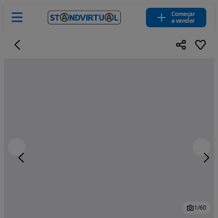
Começar
a vender
1
/
60