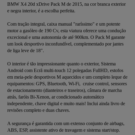
BMW X4 20d xDrive Pack M de 2015, na cor branca exterior 
e negra interior, é a escolha perfeita.

Com tração integral, caixa manual "raríssimo" e um potente 
motor a gasóleo de 190 Cv, esta viatura oferece uma condução 
excecional e uma autonomia de até 900km. O Pack M garante 
um look desportivo inconfundível, complementado por jantes 
de liga leve de 18".

O interior é tão impressionante quanto o exterior, Sistema 
Android com Ecrã multi-touch 12 polegadas FullHD, estofos 
em meia-pele desportivos M aquecidos e um completo leque de 
equipamentos: GPS, Bluetooth, Wi-Fi,  cruise control, sensores 
de estacionamento (dianteiros e traseiros), câmara de marcha 
atrás, faróis Bi-Xenon, ar condicionado automático 
independente, chave digital e muito mais! Inclui ainda livro de 
revisões completo e duas chaves.

A segurança é garantida com um extenso conjunto de airbags, 
ABS, ESP, assistente ativo de travagem e sistema start/stop.
