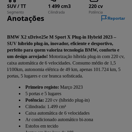
SUV / TT
1 499 cm3
220 cv
Segmento
Cilindrada
Potência
Anotações
Reportar
BMW X2 xDrive25e M Sport X Plug-in Hybrid 2023 – 
SUV híbrido plug-in, inovador, eficiente e desportivo, 
perfeito para quem valoriza tecnologia BMW, conforto e 
um design arrojado!
 Motorização híbrida plug-in com 220 cv, 
caixa automática de 6 velocidades. Consumo médio de 1,5 
l/100km, autonomia elétrica de 49 km, apenas 101.724 km, 5 
portas, 5 lugares e cor branca sofisticada.
Primeiro registo:
Março 2023
5 portas e 5 lugares
Potência:
220 cv (híbrido plug-in)
Cilindrada: 1.499 cm³
Caixa automática de 6 velocidades
Ar condicionado automático bi-zona
Estofos em tecido