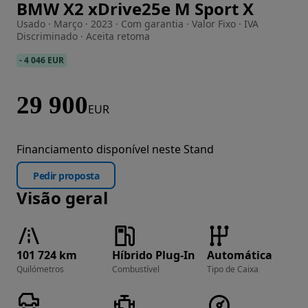
BMW X2 xDrive25e M Sport X
Imagem 1 de 18
Usado · Março · 2023 · Com garantia · Valor Fixo · IVA
Discriminado · Aceita retoma
-
4 046 EUR
29 900
EUR
Financiamento disponível neste Stand
Pedir proposta
Visão geral
101 724 km
Híbrido Plug-In
Automática
Quilómetros
Combustível
Tipo de Caixa