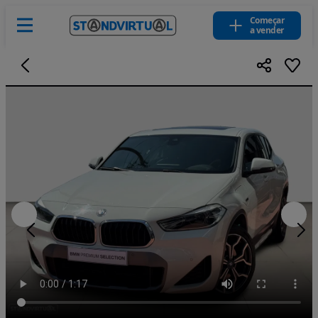
Começar
a vender