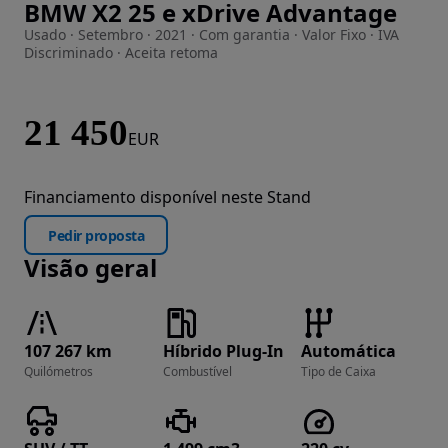
BMW X2 25 e xDrive Advantage
Imagem 1 de 19
Usado · Setembro · 2021 · Com garantia · Valor Fixo · IVA
Discriminado · Aceita retoma
21 450
EUR
Financiamento disponível neste Stand
Pedir proposta
Visão geral
107 267 km
Híbrido Plug-In
Automática
Quilómetros
Combustível
Tipo de Caixa