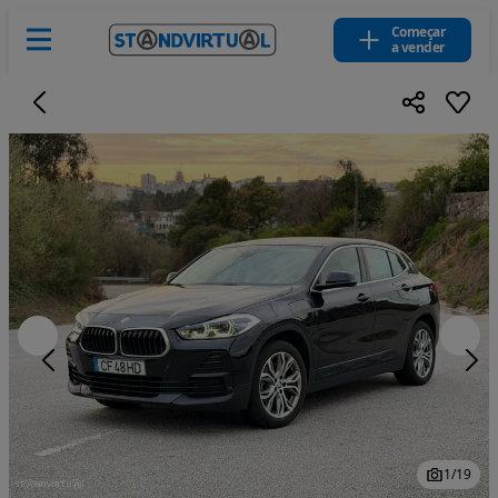
Começar
a vender
1
/
19