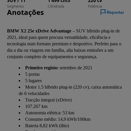
SUV / TT
1 499 cm3
220 cv
Segmento
Cilindrada
Potência
Anotações
Reportar
BMW X2 25e xDrive Advantage
 – SUV híbrido plug-in de 
2021, ideal para quem procura versatilidade, eficiência e 
tecnologia num formato premium e desportivo. Perfeito para o 
dia a dia ou viagens em família, alia baixas emissões a um 
conjunto completo de equipamentos e segurança.
Primeiro registo:
setembro de 2021
5 portas
5 lugares
Motor 1.5 híbrido plug-in (220 cv), caixa automática
de 6 velocidades
Tracção integral (xDrive)
107.267 km
Autonomia elétrica: 53 km
Consumo médio: 14,9 kWh/100km
Bateria 8,82 kWh (lítio)