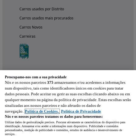
Carros usados por Distrito
Carros usados mais procurados
Carros Novos
Carreiras
Preocupamo-nos com a sua privacidade
Nós e os nossos parceiros
375
armazenamos e/ou acedemos a informações
num dispositivo, tais como identificadores únicos em cookies para tratar
dados pessoais. Pode aceitar ou gerir as suas escolhas clicando abaixo ou em
qualquer momento na página da política de privacidade. Estas escolhas serão
Experimenta a aplicação
sinalizadas aos nossos parceiros e não afetarão os dados de
navegação.
Política de Cookies,
Política de Privacidade
Nós e os nossos parceiros tratamos os dados para fornecermos:
Utilizar dados de geolocalização precisos. Procurar ativamente as características do dispositivo para
identificação. Armazenar e/ou aceder a informações num dispositivo. Publicidade e conteúdos
personalizados, medição de publicidade e conteúdos, estudos de audiência e desenvolvimento de
serviços.