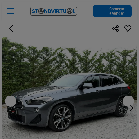
Começar
a vender