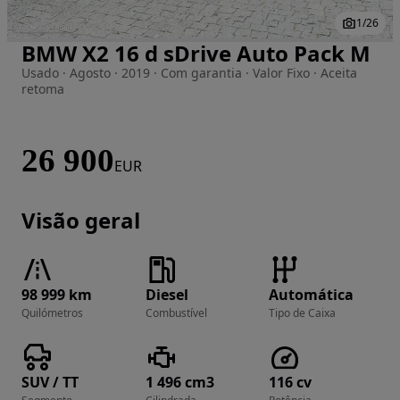
1
/
26
BMW X2 16 d sDrive Auto Pack M
Imagem 1 de 26
Usado · Agosto · 2019 · Com garantia · Valor Fixo · Aceita
retoma
26 900
EUR
Visão geral
98 999 km
Diesel
Automática
Quilómetros
Combustível
Tipo de Caixa
SUV / TT
1 496 cm3
116 cv