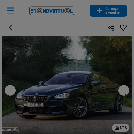
Começar
a vender
1
/
58