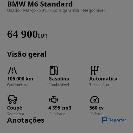
BMW M6 Standard
Imagem 1 de 58
Usado · Março · 2015 · Com garantia · Negociável
64 900
EUR
Visão geral
106 000 km
Gasolina
Automática
Quilómetros
Combustível
Tipo de Caixa
Coupé
4 395 cm3
560 cv
Segmento
Cilindrada
Potência
Anotações
Reportar