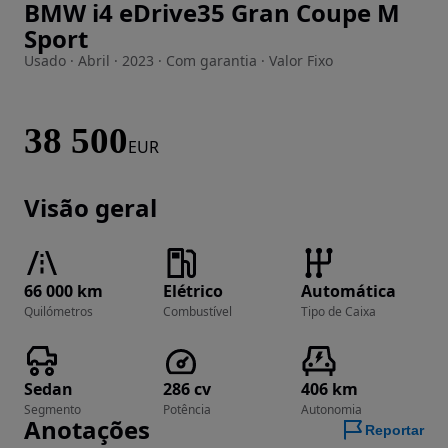
BMW i4 eDrive35 Gran Coupe M
Imagem 1 de 39
Sport
Usado · Abril · 2023 · Com garantia · Valor Fixo
38 500
EUR
Visão geral
66 000 km
Elétrico
Automática
Quilómetros
Combustível
Tipo de Caixa
Sedan
286 cv
406 km
Segmento
Potência
Autonomia
Anotações
Reportar