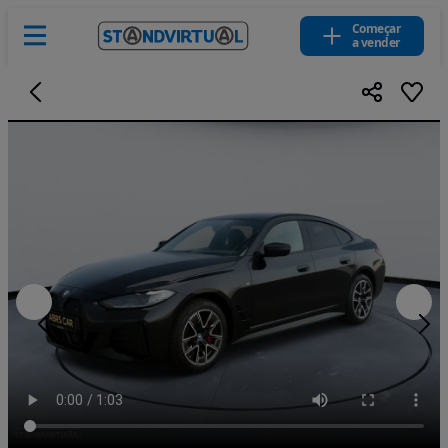
Começar
a vender