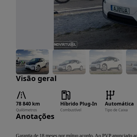
Imagem 1 de 24
Visão geral
78 840 km
Híbrido Plug-In
Automática
Quilómetros
Combustível
Tipo de Caixa
Anotações
Garantia de 18 meses por mútuo acordo. Ao PVP anunciado acre