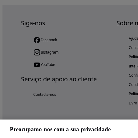
Siga-nos
Sobre 
Ajud
Facebook
Cont
Instagram
Polít
YouTube
Intel
Confi
Serviço de apoio ao cliente
Condi
Polít
Contacte-nos
Livro
Preocupamo-nos com a sua privacidade