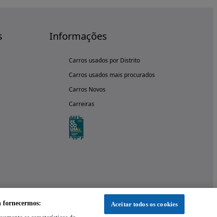
s
Informações
Carros usados por Distrito
Carros usados mais procurados
Carros Novos
Carreiras
a fornecermos:
Aceitar todos os cookies