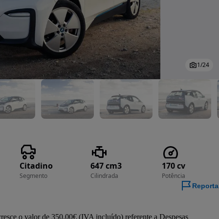
1
/
24
Citadino
647 cm3
170 cv
Segmento
Cilindrada
Potência
Reporta
sce o valor de 350,00€ (IVA incluído) referente a Despesas 