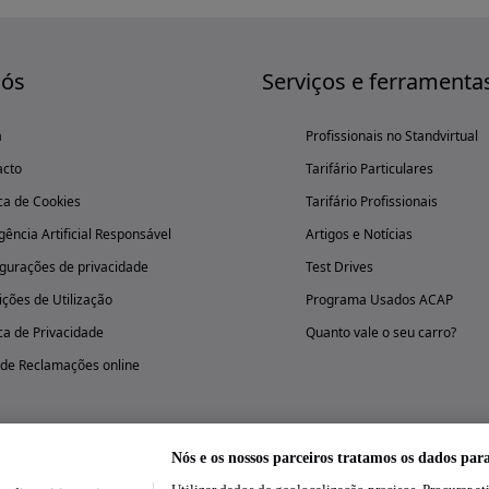
nós
Serviços e ferramenta
a
Profissionais no Standvirtual
acto
Tarifário Particulares
ica de Cookies
Tarifário Profissionais
igência Artificial Responsável
Artigos e Notícias
gurações de privacidade
Test Drives
ções de Utilização
Programa Usados ACAP
ica de Privacidade
Quanto vale o seu carro?
 de Reclamações online
Nós e os nossos parceiros tratamos os dados par