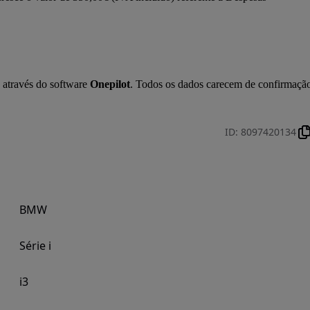
 através do software 
Onepilot
. Todos os dados carecem de confirmação
ID
:
8097420134
BMW
Série i
i3