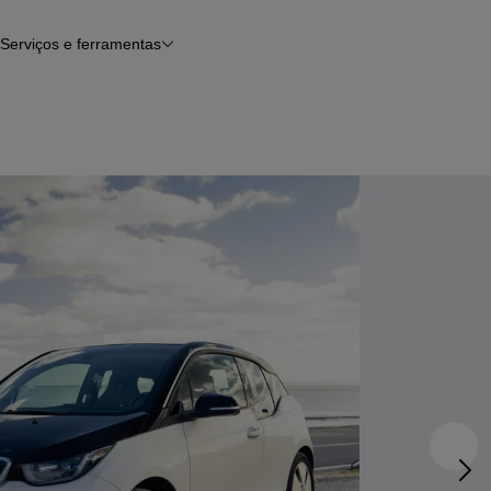
Serviços e ferramentas
Financiamento
Avaliar o meu carro
iamento
Serviço de check-up
Histórico do veículo
Notícias e artigos