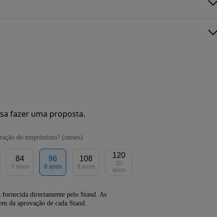
sa fazer uma proposta.
ração do empréstimo? (meses)
120
84
96
108
10
7 anos
8 anos
9 anos
anos
 fornecida directamente pelo Stand. As
dem da aprovação de cada Stand.