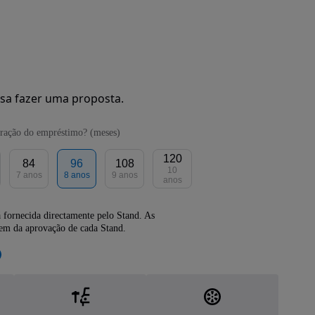
sa fazer uma proposta.
ração do empréstimo? (meses)
120
84
96
108
10
7 anos
8 anos
9 anos
anos
 fornecida directamente pelo Stand. As
dem da aprovação de cada Stand.