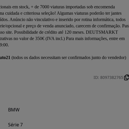
onais em stock, + de 7000 viaturas importadas sob encomenda 
ada e criteriosa seleção! Algumas viaturas poderão ter jantes 
uídos. Anúncio não vinculativo e inserido por rotina informática, todos 
rie/opcional e preço de venda anunciado, carecem de confirmação. Para
nosso site. Possibilidade de crédito até 120 meses. DEUTSMARKT 
ivas no valor de 350€ (IVA incl.) Para mais informações, entre em 
9:00.

uto21
 (todos os dados necessitam ser confirmados junto do vendedor)

ID
:
8097382765
BMW
Série 7