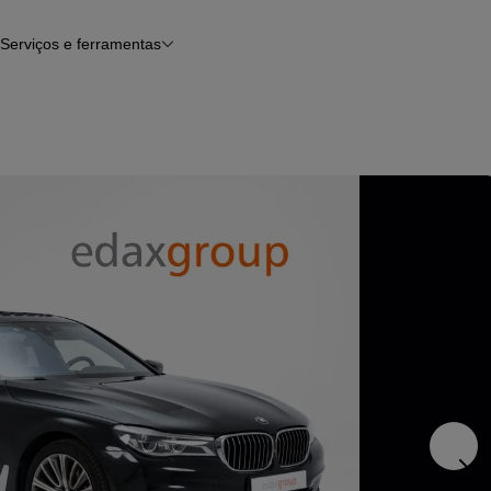
Serviços e ferramentas
Financiamento
Avaliar o meu carro
iamento
Serviço de check-up
Histórico do veículo
Notícias e artigos