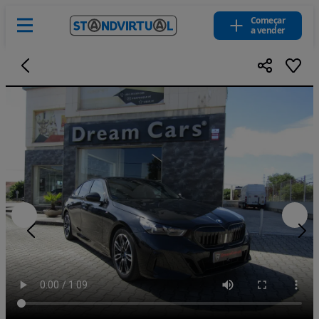
Começar
a vender