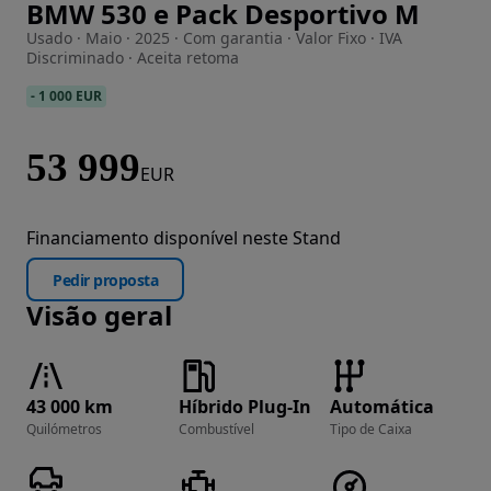
BMW 530 e Pack Desportivo M
Imagem 1 de 32
Usado · Maio · 2025 · Com garantia · Valor Fixo · IVA
Discriminado · Aceita retoma
-
1 000 EUR
53 999
EUR
Financiamento disponível neste Stand
Pedir proposta
Visão geral
43 000 km
Híbrido Plug-In
Automática
Quilómetros
Combustível
Tipo de Caixa