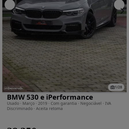
1
/
28
BMW 530 e iPerformance
Imagem 1 de 28
Usado · Março · 2019 · Com garantia · Negociável · IVA
Discriminado · Aceita retoma