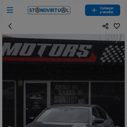
Começar
a vender