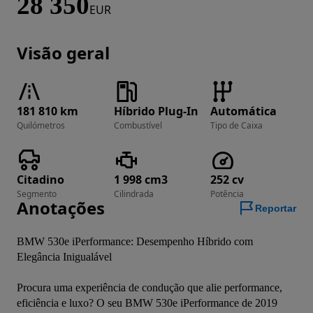
28 350
EUR
Visão geral
181 810 km
Híbrido Plug-In
Automática
Quilómetros
Combustível
Tipo de Caixa
Citadino
1 998 cm3
252 cv
Segmento
Cilindrada
Potência
Anotações
Reportar
BMW 530e iPerformance: Desempenho Híbrido com 
Elegância Inigualável

Procura uma experiência de condução que alie performance, 
eficiência e luxo? O seu BMW 530e iPerformance de 2019 