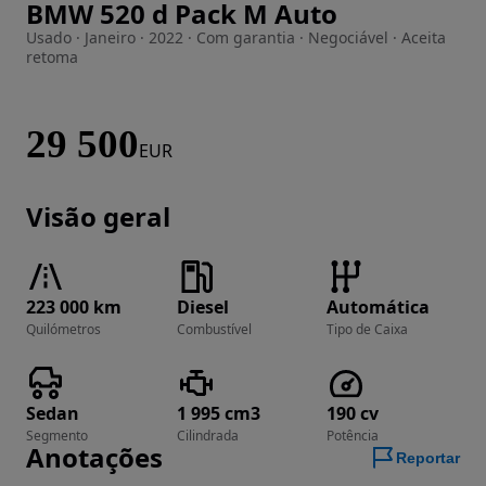
BMW 520 d Pack M Auto
Imagem 1 de 43
Usado · Janeiro · 2022 · Com garantia · Negociável · Aceita
retoma
29 500
EUR
Visão geral
223 000 km
Diesel
Automática
Quilómetros
Combustível
Tipo de Caixa
Sedan
1 995 cm3
190 cv
Segmento
Cilindrada
Potência
Anotações
Reportar