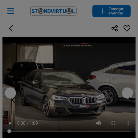
Começar
a vender