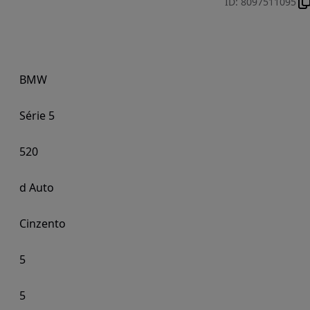
ID
:
8097511095
BMW
Série 5
520
d Auto
Cinzento
5
5