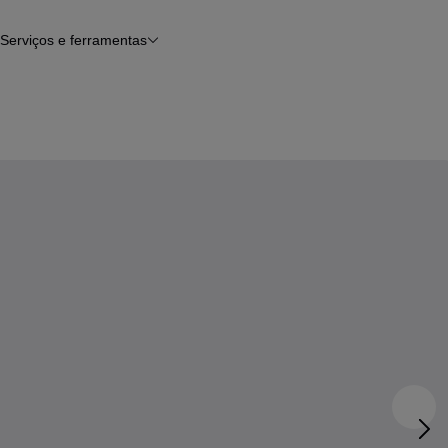
Serviços e ferramentas
Financiamento
Avaliar o meu carro
iamento
Serviço de check-up
Histórico do veículo
Notícias e artigos