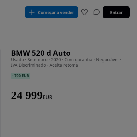
Começar a vender
Entrar
BMW 520 d Auto
Usado · Setembro · 2020 · Com garantia · Negociável ·
IVA Discriminado · Aceita retoma
-
700 EUR
24 999
EUR