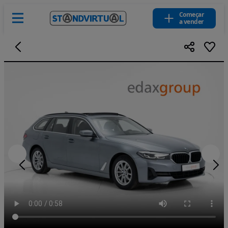
Começar
a vender