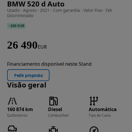
BMW 520 d Auto
Imagem 1 de 36
Usado · Agosto · 2021 · Com garantia · Valor Fixo · IVA
Discriminado
-
200 EUR
26 490
EUR
Financiamento disponível neste Stand
Pedir proposta
Visão geral
160 874 km
Diesel
Automática
Quilómetros
Combustível
Tipo de Caixa