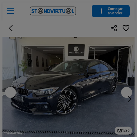
Começar
a vender
1
/
36