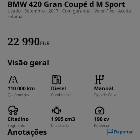
BMW 420 Gran Coupé d M Sport
Imagem 1 de 36
Usado · Setembro · 2017 · Com garantia · Valor Fixo · Aceita
retoma
22 990
EUR
Visão geral
110 000 km
Diesel
Manual
Quilómetros
Combustível
Tipo de Caixa
Citadino
1 995 cm3
190 cv
Segmento
Cilindrada
Potência
Anotações
Reportar