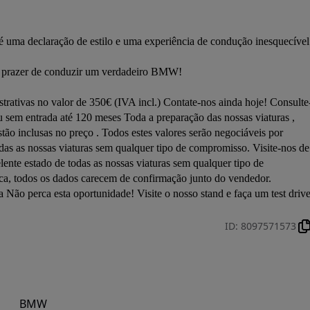
ma declaração de estilo e uma experiência de condução inesquecível.
e o prazer de conduzir um verdadeiro BMW!

rativas no valor de 350€ (IVA incl.) Contate-nos ainda hoje! Consulte
sem entrada até 120 meses Toda a preparação das nossas viaturas , 
stão inclusas no preço . Todos estes valores serão negociáveis por 
as as nossas viaturas sem qualquer tipo de compromisso. Visite-nos de 
te estado de todas as nossas viaturas sem qualquer tipo de 
ica, todos os dados carecem de confirmação junto do vendedor. 
erca esta oportunidade! Visite o nosso stand e faça um test driv
ID
:
8097571573
BMW