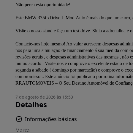
Não perca esta oportunidade!

Este BMW 335i xDrive L.Mod.Auto é mais do que um carro, é u
Visite o nosso stand e faça um test drive. Sinta a adrenalina 
Contacte-nos hoje mesmo! Ao valor acrescem despesas administ
nos para uma simulação de financiamento á sua medida com ou 
revisões gerais , e despesas administrativas das mesmas , não e
mutuo acordo . Visite-nos e comprove o excelente estado de tod
segunda a sábado ( domingo por marcação) e comprove o excelen
compromisso... Este anúncio foi publicado por rotina informát
RRAUTOMOVEIS – O Seu Destino Automóvel de Confiança Não p
7 de agosto de 2026 às 15:53
Detalhes
Informações básicas
Marca