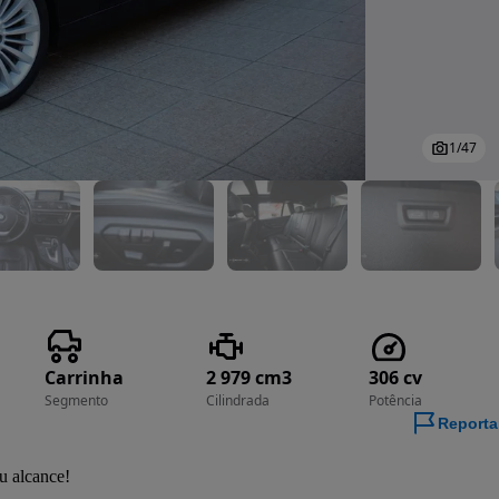
1
/
47
Carrinha
2 979 cm3
306 cv
Segmento
Cilindrada
Potência
Reporta
alcance!
