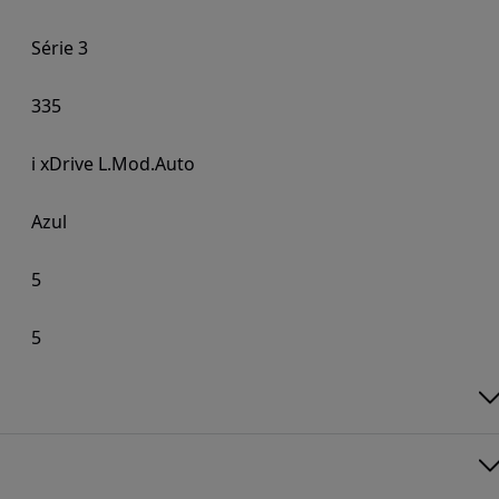
Série 3
335
i xDrive L.Mod.Auto
Azul
5
5