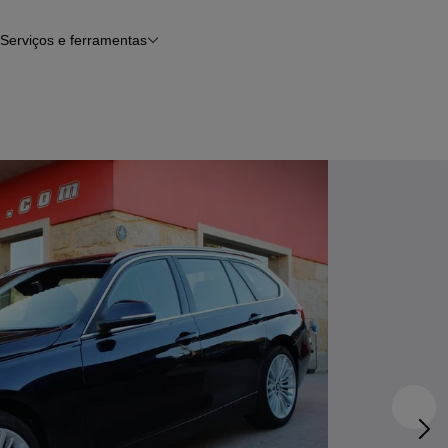
Serviços e ferramentas
Financiamento
Avaliar o meu carro
iamento
Serviço de check-up
Histórico do veículo
Notícias e artigos