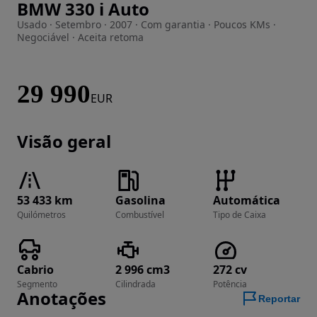
BMW 330 i Auto
Imagem 1 de 62
Usado · Setembro · 2007 · Com garantia · Poucos KMs ·
Negociável · Aceita retoma
29 990
EUR
Visão geral
53 433 km
Gasolina
Automática
Quilómetros
Combustível
Tipo de Caixa
Cabrio
2 996 cm3
272 cv
Segmento
Cilindrada
Potência
Anotações
Reportar