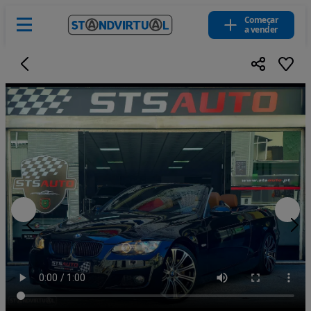
Começar
a vender