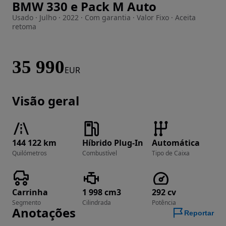
BMW 330 e Pack M Auto
Imagem 1 de 52
Usado · Julho · 2022 · Com garantia · Valor Fixo · Aceita
retoma
35 990
EUR
Visão geral
144 122 km
Híbrido Plug-In
Automática
Quilómetros
Combustível
Tipo de Caixa
Carrinha
1 998 cm3
292 cv
Segmento
Cilindrada
Potência
Anotações
Reportar