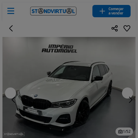
Começar
a vender
1
/
52