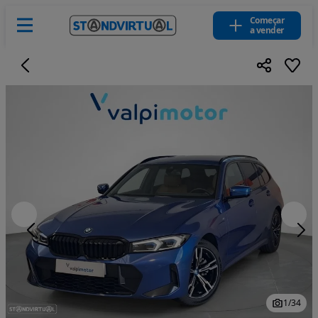
Começar
a vender
1
/
34