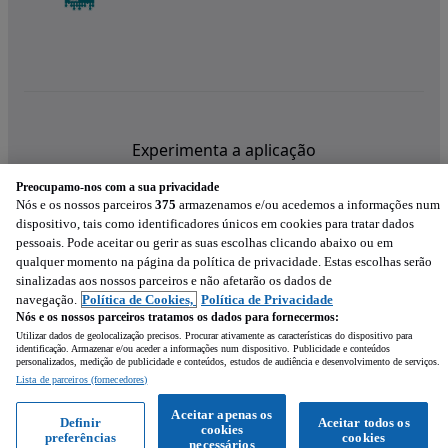
Experimenta a aplicação
Preocupamo-nos com a sua privacidade
Nós e os nossos parceiros
375
armazenamos e/ou acedemos a informações num
dispositivo, tais como identificadores únicos em cookies para tratar dados
pessoais. Pode aceitar ou gerir as suas escolhas clicando abaixo ou em
qualquer momento na página da política de privacidade. Estas escolhas serão
sinalizadas aos nossos parceiros e não afetarão os dados de
navegação.
Política de Cookies,
Política de Privacidade
Nós e os nossos parceiros tratamos os dados para fornecermos:
Utilizar dados de geolocalização precisos. Procurar ativamente as características do dispositivo para
identificação. Armazenar e/ou aceder a informações num dispositivo. Publicidade e conteúdos
personalizados, medição de publicidade e conteúdos, estudos de audiência e desenvolvimento de serviços.
Lista de parceiros (fornecedores)
Mensagem
Aceitar apenas os
Definir
Aceitar todos os
cookies
preferências
cookies
Ligar
WhatsApp
necessários