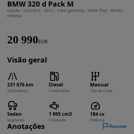
BMW 320 d Pack M
Imagem 1 de 37
Usado · Outubro · 2012 · Com garantia · Valor Fixo · Aceita
retoma
20 990
EUR
Visão geral
231 676 km
Diesel
Manual
Quilómetros
Combustível
Tipo de Caixa
Sedan
1 995 cm3
184 cv
Segmento
Cilindrada
Potência
Anotações
Reportar