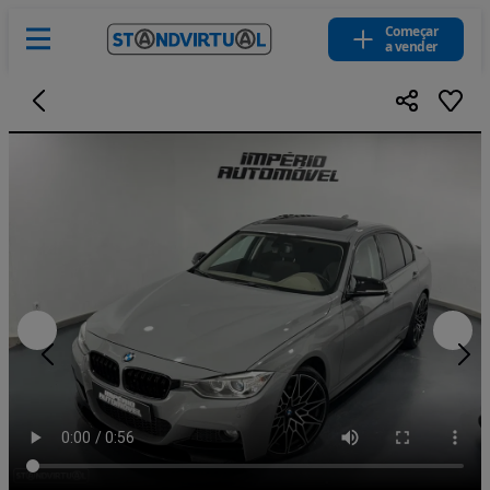
Começar
a vender