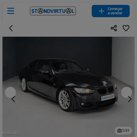
Começar
a vender
1
/
31