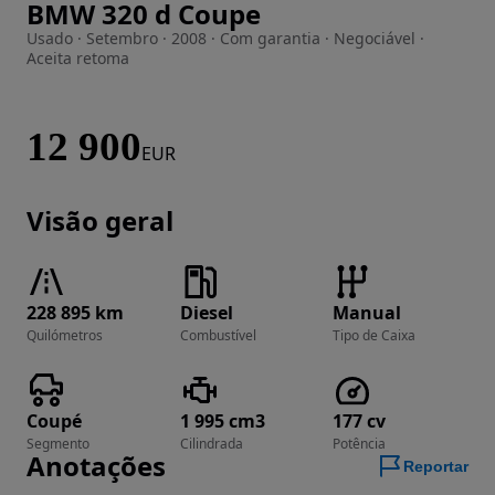
BMW 320 d Coupe
Imagem 1 de 31
Usado · Setembro · 2008 · Com garantia · Negociável ·
Aceita retoma
12 900
EUR
Visão geral
228 895 km
Diesel
Manual
Quilómetros
Combustível
Tipo de Caixa
Coupé
1 995 cm3
177 cv
Segmento
Cilindrada
Potência
Anotações
Reportar