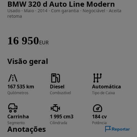
BMW 320 d Auto Line Modern
Imagem 1 de 29
Usado · Maio · 2014 · Com garantia · Negociável · Aceita
retoma
16 950
EUR
Visão geral
167 535 km
Diesel
Automática
Quilómetros
Combustível
Tipo de Caixa
Carrinha
1 995 cm3
184 cv
Segmento
Cilindrada
Potência
Anotações
Reportar