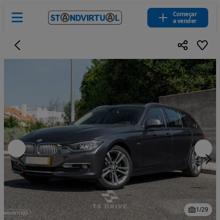
Começar
a vender
1
/
29