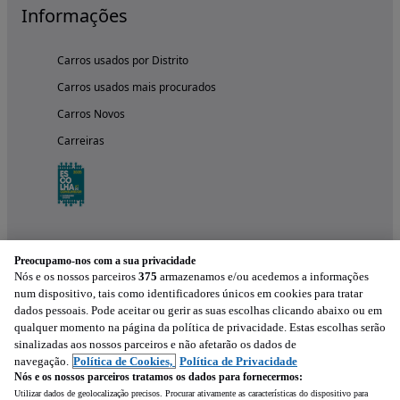
Informações
Carros usados por Distrito
Carros usados mais procurados
Carros Novos
Carreiras
Preocupamo-nos com a sua privacidade
Nós e os nossos parceiros
375
armazenamos e/ou acedemos a informações
num dispositivo, tais como identificadores únicos em cookies para tratar
dados pessoais. Pode aceitar ou gerir as suas escolhas clicando abaixo ou em
qualquer momento na página da política de privacidade. Estas escolhas serão
Experimenta a aplicação
sinalizadas aos nossos parceiros e não afetarão os dados de
navegação.
Política de Cookies,
Política de Privacidade
Nós e os nossos parceiros tratamos os dados para fornecermos:
Utilizar dados de geolocalização precisos. Procurar ativamente as características do dispositivo para