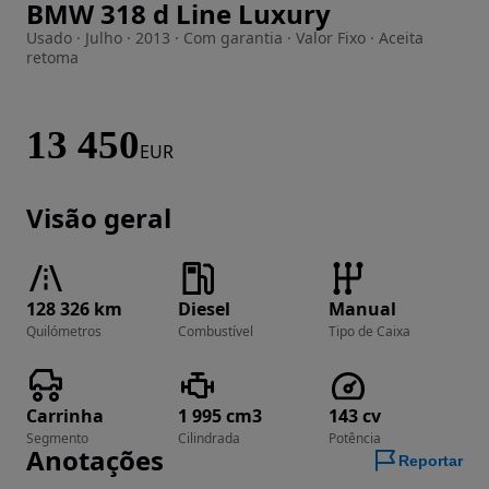
BMW 318 d Line Luxury
Imagem 1 de 15
Usado · Julho · 2013 · Com garantia · Valor Fixo · Aceita
retoma
13 450
EUR
Visão geral
128 326 km
Diesel
Manual
Quilómetros
Combustível
Tipo de Caixa
Carrinha
1 995 cm3
143 cv
Segmento
Cilindrada
Potência
Anotações
Reportar