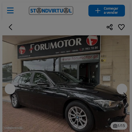
Começar
a vender
1
/
15