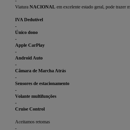
-

Viatura 
NACIONAL
 em excelente estado geral, pode trazer 
IVA Dedutível

-

Único dono

-

Apple CarPlay

-

Android Auto

-

Câmara de Marcha Atrás

-

Sensores de estacionamento

-

Volante multifunções

-

Cruise Control
Aceitamos retomas

-
