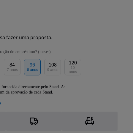
sa fazer uma proposta.
ração do empréstimo? (meses)
120
84
96
108
10
7 anos
8 anos
9 anos
anos
 fornecida directamente pelo Stand. As
dem da aprovação de cada Stand.