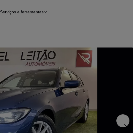
Serviços e ferramentas
Financiamento
Avaliar o meu carro
iamento
Serviço de check-up
Histórico do veículo
Notícias e artigos