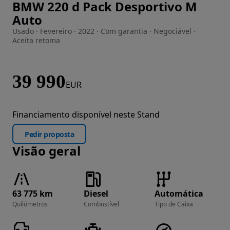
BMW 220 d Pack Desportivo M
Imagem 1 de 32
Auto
Usado · Fevereiro · 2022 · Com garantia · Negociável ·
Aceita retoma
39 990
EUR
Financiamento disponível neste Stand
Pedir proposta
Visão geral
63 775 km
Diesel
Automática
Quilómetros
Combustível
Tipo de Caixa