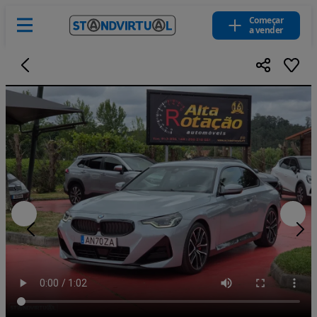
Começar
a vender