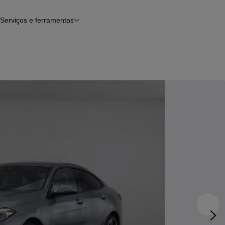
Serviços e ferramentas
Financiamento
Avaliar o meu carro
iamento
Serviço de check-up
Histórico do veículo
Notícias e artigos