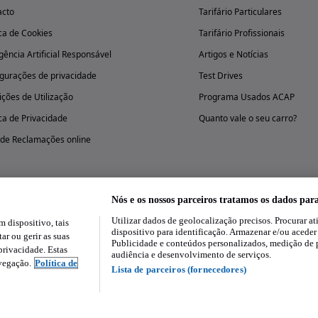
acto
Tarifário Particulares
ica de Cookies
Tarifário Profissionais
igência Artificial Responsável
Artigos e Notícias
gurações de privacidade
Test Drives
ções de Utilização
Programa Usados ACAP
ica de Privacidade
Quanto vale o seu carro?
 de Reclamações online
Nós e os nossos parceiros tratamos os dados par
Utilizar dados de geolocalização precisos. Procurar at
dispositivo, tais
Experimenta a aplicação
dispositivo para identificação. Armazenar e/ou aceder
ar ou gerir as suas
Publicidade e conteúdos personalizados, medição de 
rivacidade. Estas
audiência e desenvolvimento de serviços.
avegação.
Política de
Lista de parceiros (fornecedores)