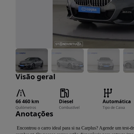
Imagem 1 de 25
Visão geral
66 460 km
Diesel
Automática
Quilómetros
Combustível
Tipo de Caixa
Anotações
 Encontrou o carro ideal para si na Carplus? Agende um test-drive nos nossos stands em Sintra ou Gaia e garanta a sua reserva em 