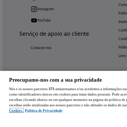
Cont
Instagram
Polít
YouTube
Intel
Confi
Serviço de apoio ao cliente
Condi
Polít
Contacte-nos
Livro
Preocupamo-nos com a sua privacidade
Nós e os nossos parceiros
375
armazenamos e/ou acedemos a informações num 
como identificadores únicos em cookies para tratar dados pessoais. Pode aceit
escolhas clicando abaixo ou em qualquer momento na página da política de p
escolhas serão sinalizadas aos nossos parceiros e não afetarão os dados de n
Cookies,
Política de Privacidade