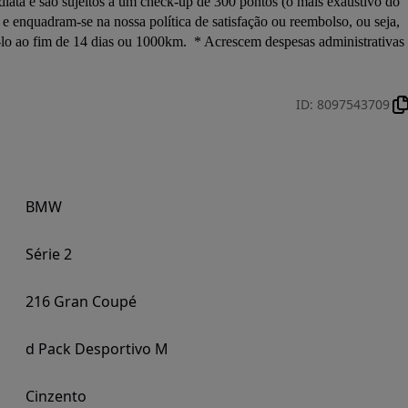
diata e são sujeitos a um check-up de 300 pontos (o mais exaustivo do 
e enquadram-se na nossa política de satisfação ou reembolso, ou seja, 
-lo ao fim de 14 dias ou 1000km.  * Acrescem despesas administrativas 
ID
:
8097543709
BMW
Série 2
216 Gran Coupé
d Pack Desportivo M
Cinzento