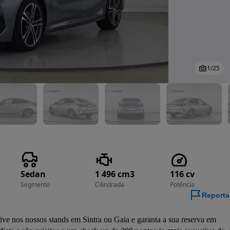
1
/
25
Sedan
1 496 cm3
116 cv
Segmento
Cilindrada
Potência
Reporta