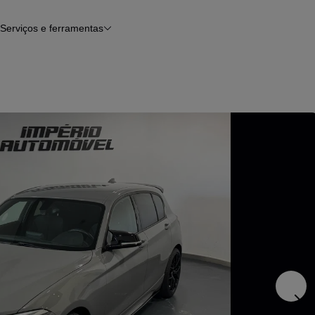
Serviços e ferramentas
Financiamento
Avaliar o meu carro
iamento
Serviço de check-up
Histórico do veículo
Notícias e artigos