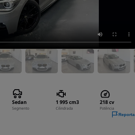
Sedan
1 995 cm3
218 cv
Segmento
Cilindrada
Potência
Reporta