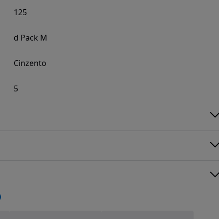
125
d Pack M
Cinzento
5