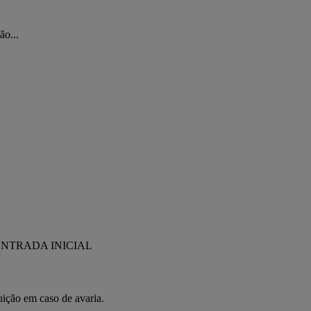
ão...
EM ENTRADA INICIAL 
uição em caso de avaria.